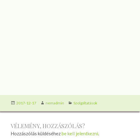
Közzétéve
Szerző
Kategória
2017-12-17
nemadmin
Szolgáltatások
VÉLEMÉNY, HOZZÁSZÓLÁS?
Hozzászólás küldéséhez
be kell jelentkezni
.