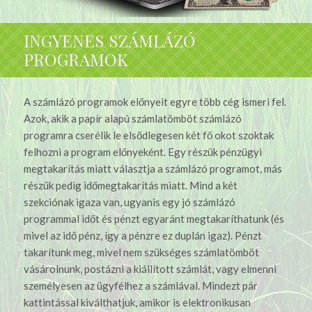
INGYENES SZÁMLÁZÓ
PROGRAMOK
A számlázó programok előnyeit egyre több cég ismeri fel.
Azok, akik a papír alapú számlatömböt számlázó
programra cserélik le elsődlegesen két fő okot szoktak
felhozni a program előnyeként. Egy részük pénzügyi
megtakarítás miatt választja a számlázó programot, más
részük pedig időmegtakarítás miatt. Mind a két
szekciónak igaza van, ugyanis egy jó számlázó
programmal időt és pénzt egyaránt megtakaríthatunk (és
mivel az idő pénz, így a pénzre ez duplán igaz). Pénzt
takarítunk meg, mivel nem szükséges számlatömböt
vásárolnunk, postázni a kiállított számlát, vagy elmenni
személyesen az ügyfélhez a számlával.
Mindezt pár
kattintással kiválthatjuk, amikor is elektronikusan