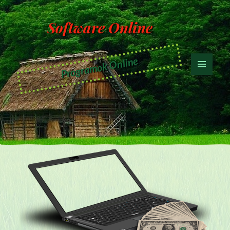
Software Online
Programok Online
MENÜ
ÉS
WIDGETEK