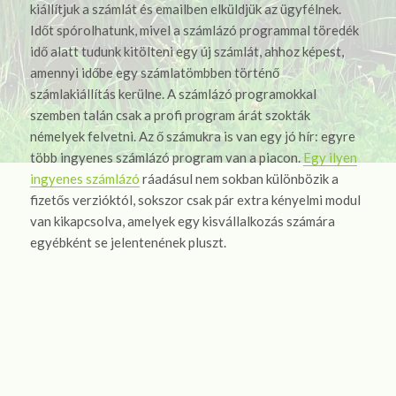
kiállítjuk a számlát és emailben elküldjük az ügyfélnek.
Időt spórolhatunk, mivel a számlázó programmal töredék
idő alatt tudunk kitölteni egy új számlát, ahhoz képest,
amennyi időbe egy számlatömbben történő
számlakiállítás kerülne. A számlázó programokkal
szemben talán csak a profi program árát szokták
némelyek felvetni. Az ő számukra is van egy jó hír: egyre
több ingyenes számlázó program van a piacon.
Egy ilyen
ingyenes számlázó
ráadásul nem sokban különbözik a
fizetős verzióktól, sokszor csak pár extra kényelmi modul
van kikapcsolva, amelyek egy kisvállalkozás számára
egyébként se jelentenének pluszt.