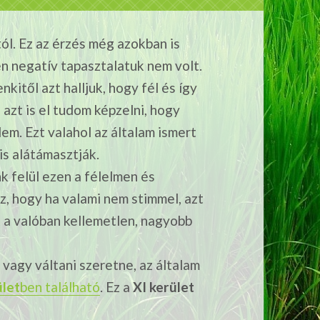
ól. Ez az érzés még azokban is
n negatív tapasztalatuk nem volt.
kitől azt halljuk, hogy fél és így
 azt is el tudom képzelni, hogy
lem. Ezt valahol az általam ismert
is alátámasztják.
k felül ezen a félelmen és
, hogy ha valami nem stimmel, azt
 a valóban kellemetlen, nagyobb
agy váltani szeretne, az általam
ület
ben található
.
Ez a
XI kerület