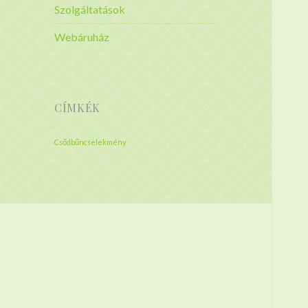
Szolgáltatások
Webáruház
CÍMKÉK
Csődbűncselekmény