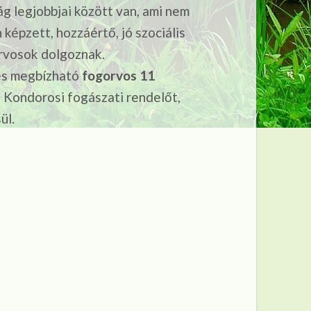
ág legjobbjai között van, ami nem
 képzett, hozzáértő, jó szociális
rvosok dolgoznak.
 és megbízható
fogorvos 11
 Kondorosi fogászati rendelőt,
ül.