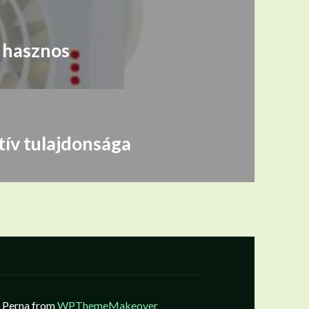
n hasznos
tív tulajdonsága
a Perna from
WPThemeMakeover