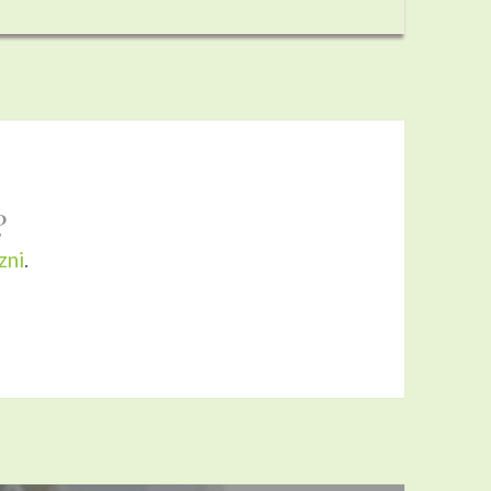
?
zni
.