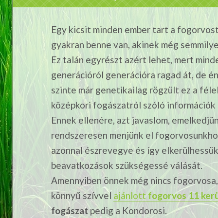
Egy kicsit minden ember tart a fogorvost
gyakran benne van, akinek még semmilye
Ez talán egyrészt azért lehet, mert minden
generációról generációra ragad át, de én
szinte már genetikailag rögzült ez a féle
középkori fogászatról szóló információk 
Ennek ellenére, azt javaslom, emelkedjün
rendszeresen menjünk el fogorvosunkhoz
azonnal észrevegye és így elkerülhessük
beavatkozások szükségessé válását.
Amennyiben önnek még nincs fogorvosa, v
könnyű szívvel
ajánlott
fogorvos 11 ker
fogászat
pedig a Kondorosi.