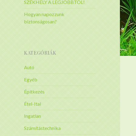
SZÉKHELY A LEGJOBBTÓL!
Hogyan napozzunk
biztonságosan?
KATEGÓRIÁK
Autó
Egyéb
Építkezés
Étel-Ital
Ingatlan
Számítástechnika