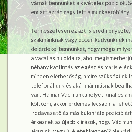
várnak bennünket a kivételes pozíciók. S
emiatt aztán nagy lett a munkaerőhiány.
Természetesen ez azt is eredményezte, 
szakmánknak vagy éppen kedvünknek meg
de érdekel bennünket, hogy mégis milyen
a vacallas.hu oldalra, ahol megismerhetj
néhány kattintás az egész és máris elénk
minden elérhetőség, amire szükségünk l
telefonáljunk és akár már másnak beállh
van. Ha már Vác munkahelyet kínál és am
költözni, akkor érdemes lecsapni a lehető
irodavezető és más különféle pozíció é
érkeznek az újabb kiírások, hogy Vác mun
akarunk, vagy új életet kezdeni? Ne vár