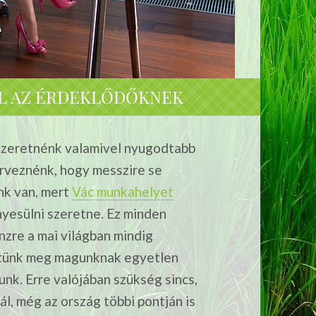
ÁL AZ ÉRDEKLŐDŐKNEK
s szeretnénk valamivel nyugodtabb
erveznénk, hogy messzire se
nk van, mert
Vác munkahelyet
nyesülni szeretne. Ez minden
nzre a mai világban mindig
tünk meg magunknak egyetlen
unk. Erre valójában szükség sincs,
l, még az ország többi pontján is