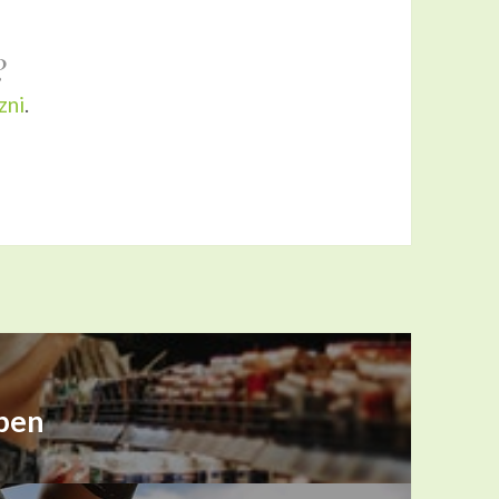
?
zni
.
ben