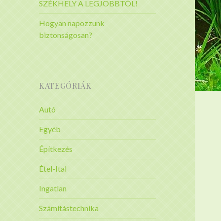
SZÉKHELY A LEGJOBBTÓL!
Hogyan napozzunk
biztonságosan?
KATEGÓRIÁK
Autó
Egyéb
Építkezés
Étel-Ital
Ingatlan
Számítástechnika