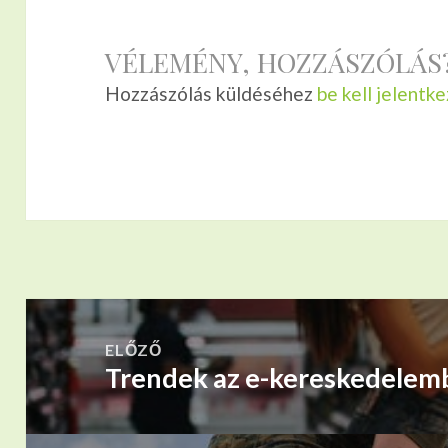
VÉLEMÉNY, HOZZÁSZÓLÁS
Hozzászólás küldéséhez
be kell jelentke
BEJEGYZÉS
NAVIGÁCIÓ
ELŐZŐ
Trendek az e-kereskedelem
Korábbi
bejegyzések: