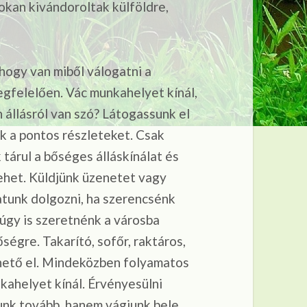
okan kivándoroltak külföldre,
hogy van miből válogatni a
felelően. Vác munkahelyet kínál,
 állásról van szó? Látogassunk el
ük a pontos részleteket. Csak
 tárul a bőséges álláskínálat és
ehet. Küldjünk üzenetet vagy
atunk dolgozni, ha szerencsénk
úgy is szeretnénk a városba
ségre. Takarító, sofőr, raktáros,
rhető el. Mindeközben folyamatos
kahelyet kínál. Érvényesülni
junk tovább, hanem vágjunk bele