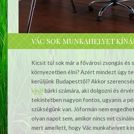
VÁC SOK MUNKAHELYET KÍN
Kicsit túl sok már a fővárosi zsongás é
környezetben élni? Azért mindezt úgy t
kerüljünk Budapesttől? Akkor szerencsé
kínál
bárki számára, aki dolgozni és érvé
tekintetben nagyon fontos, ugyanis a pé
szükségünk van. Jóformán nem engedhe
olyan napot sem, amikor nincs mit csináln
mert amellett, hogy Vác munkahelyet kíná