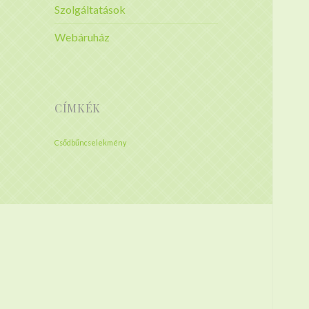
Szolgáltatások
Webáruház
CÍMKÉK
Csődbűncselekmény