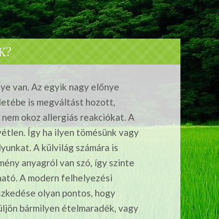
K?
ye van. Az egyik nagy előnye
letébe is megváltást hozott,
 nem okoz allergiás reakciókat. A
vétlen. Így ha ilyen tömésünk vagy
yunkat. A külvilág számára is
mény anyagról van szó, így szinte
ató. A modern felhelyezési
szkedése olyan pontos, hogy
rüljön bármilyen ételmaradék, vagy