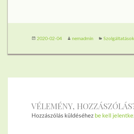
Közzétéve
Szerző
Kategória
2020-02-04
nemadmin
Szolgáltatáso
VÉLEMÉNY, HOZZÁSZÓLÁS
Hozzászólás küldéséhez
be kell jelentke