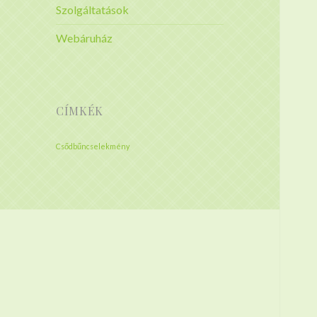
Szolgáltatások
Webáruház
CÍMKÉK
Csődbűncselekmény