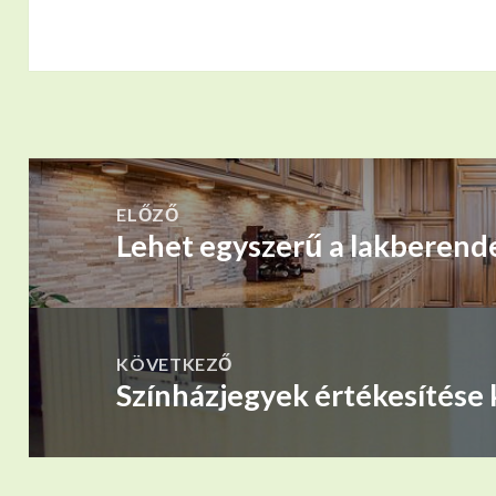
BEJEGYZÉS
NAVIGÁCIÓ
ELŐZŐ
Lehet egyszerű a lakberend
Korábbi
bejegyzések:
KÖVETKEZŐ
Színházjegyek értékesítése
Következő
bejegyzések: