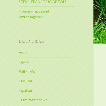
SZÉKHELY A LEGJOBBTÓL!
Hogyan napozzunk
biztonságosan?
KATEGÓRIÁK
Autó
Egyéb
Építkezés
Étel-Ital
Ingatlan
Számítástechnika