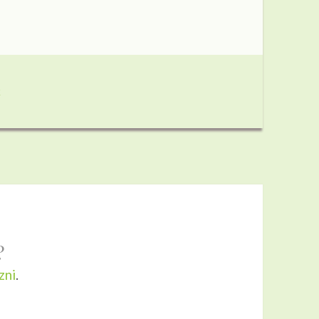
k
?
zni
.