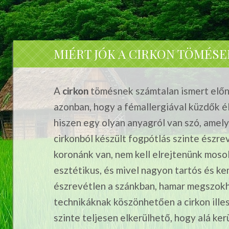
MIÉRT JÓK A CIRKON TÖMÉSE
A
cirkon
tömésnek számtalan ismert előn
azonban, hogy a fémallergiával küzdők é
hiszen egy olyan anyagról van szó, amely
cirkonból készült fogpótlás szinte észre
koronánk van, nem kell elrejtenünk mosol
esztétikus, és mivel nagyon tartós és ke
észrevétlen a szánkban, hamar megszokh
technikáknak köszönhetően a cirkon ille
szinte teljesen elkerülhető, hogy alá ke