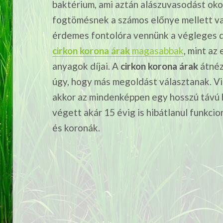
baktérium, ami aztán alászuvasodást ok
fogtömésnek a számos előnye mellett va
érdemes fontolóra vennünk a végleges dö
cirkon korona árak
magasabbak
, mint az
anyagok díjai.
A
cirkon korona árak
átnéz
úgy, hogy más megoldást választanak. V
akkor az mindenképpen egy hosszú távú b
végett akár 15 évig is hibátlanul funkci
és koronák.