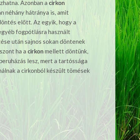
ozhatna. Azonban a
cirkon
n néhány hátránya is, amit
ntés előtt. Az egyik, hogy a
 egyéb fogpótlásra használt
ése után sajnos sokan döntenek
iszont ha a
cirkon
mellett döntünk,
eruházás lesz, mert a tartóssága
onálnak a cirkonból készült tömések