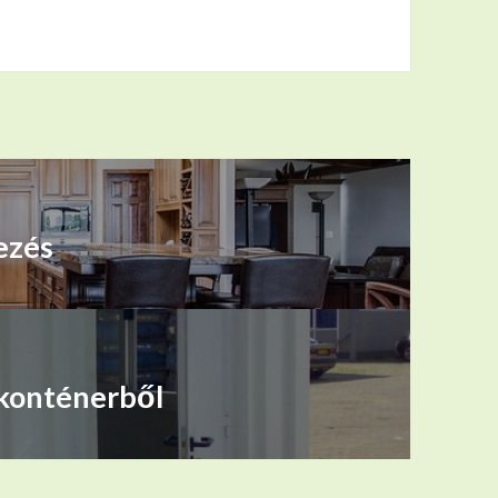
ezés
 konténerből