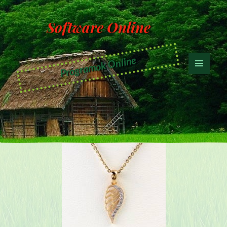
Software Online
Programok Online
MENÜ
ÉS
WIDGETEK