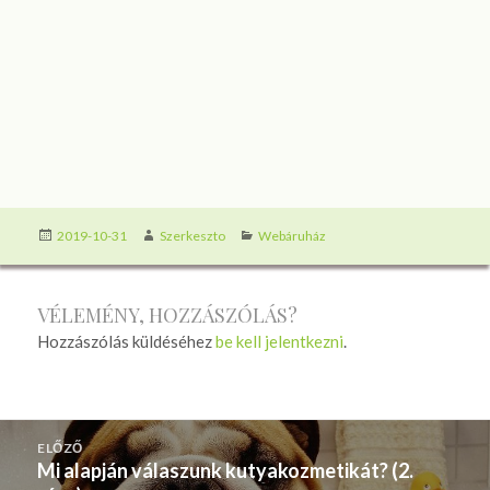
Közzétéve
Szerző
Kategória
2019-10-31
Szerkeszto
Webáruház
VÉLEMÉNY, HOZZÁSZÓLÁS?
Hozzászólás küldéséhez
be kell jelentkezni
.
BEJEGYZÉS
ELŐZŐ
NAVIGÁCIÓ
Mi alapján válaszunk kutyakozmetikát? (2.
Korábbi