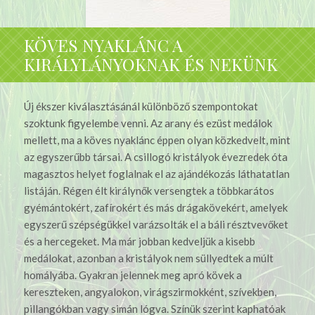
KÖVES NYAKLÁNC A
KIRÁLYLÁNYOKNAK ÉS NEKÜNK
Új ékszer kiválasztásánál különböző szempontokat
szoktunk figyelembe venni. Az arany és ezüst medálok
mellett, ma a köves nyaklánc éppen olyan közkedvelt, mint
az egyszerűbb társai. A csillogó kristályok évezredek óta
magasztos helyet foglalnak el az ajándékozás láthatatlan
listáján. Régen élt királynők versengtek a többkarátos
gyémántokért, zafírokért és más drágakövekért, amelyek
egyszerű szépségükkel varázsolták el a báli résztvevőket
és a hercegeket. Ma már jobban kedveljük a kisebb
medálokat, azonban a kristályok nem süllyedtek a múlt
homályába.
Gyakran jelennek meg apró kövek a
kereszteken, angyalokon, virágszirmokként, szívekben,
pillangókban vagy simán lógva. Színük szerint kaphatóak