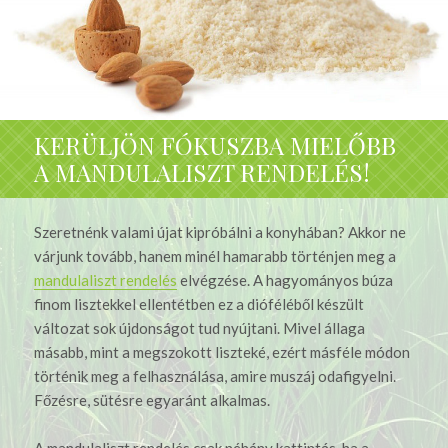
KERÜLJÖN FÓKUSZBA MIELŐBB
A MANDULALISZT RENDELÉS!
Szeretnénk valami újat kipróbálni a konyhában? Akkor ne
várjunk tovább, hanem minél hamarabb történjen meg a
mandulaliszt rendelés
elvégzése. A hagyományos búza
finom lisztekkel ellentétben ez a dióféléből készült
változat sok újdonságot tud nyújtani. Mivel állaga
másabb, mint a megszokott liszteké, ezért másféle módon
történik meg a felhasználása, amire muszáj odafigyelni.
Főzésre, sütésre egyaránt alkalmas.
A mandulaliszt rendelés csak néhány kattintás, ha a