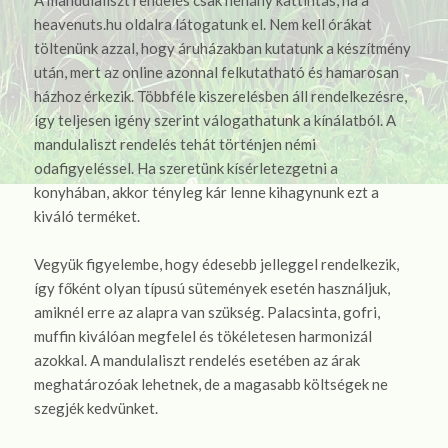
heavenuts.hu oldalra látogatunk el. Nem kell órákat
töltenünk azzal, hogy áruházakban kutatunk a készítmény
után, mert az online azonnal felkutatható és hamarosan
házhoz érkezik. Többféle kiszerelésben áll rendelkezésre,
így teljesen igény szerint válogathatunk a kínálatból. A
mandulaliszt rendelés tehát történjen némi
odafigyeléssel. Ha szeretünk kísérletezgetni a
konyhában, akkor tényleg kár lenne kihagynunk ezt a
kiváló terméket.
Vegyük figyelembe, hogy édesebb jelleggel rendelkezik,
így főként olyan típusú sütemények esetén használjuk,
amiknél erre az alapra van szükség. Palacsinta, gofri,
muffin kiválóan megfelel és tökéletesen harmonizál
azokkal. A mandulaliszt rendelés esetében az árak
meghatározóak lehetnek, de a magasabb költségek ne
szegjék kedvünket.