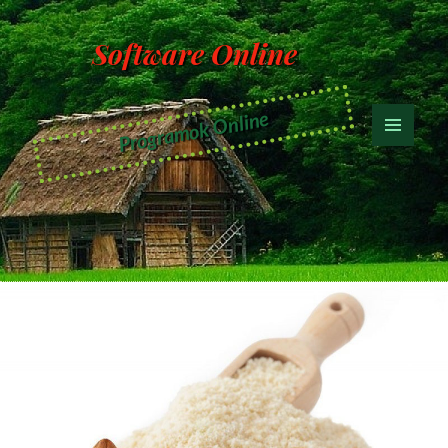
Software Online
Programok Online
MENÜ
ÉS
WIDGETEK