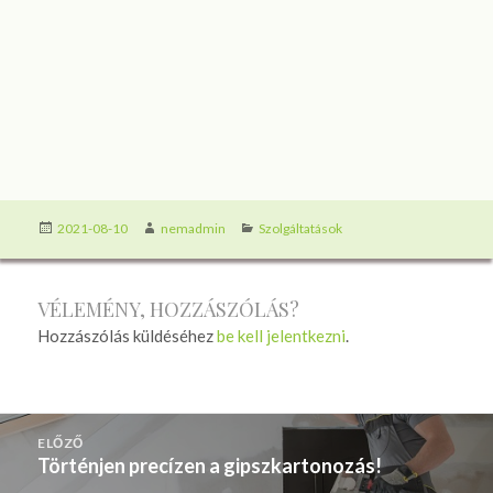
Közzétéve
Szerző
Kategória
2021-08-10
nemadmin
Szolgáltatások
VÉLEMÉNY, HOZZÁSZÓLÁS?
Hozzászólás küldéséhez
be kell jelentkezni
.
BEJEGYZÉS
ELŐZŐ
NAVIGÁCIÓ
Történjen precízen a gipszkartonozás!
Korábbi
bejegyzések: