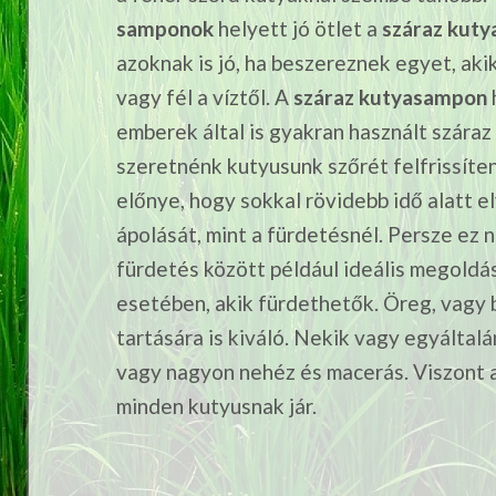
samponok
helyett jó ötlet a
száraz kut
azoknak is jó, ha beszereznek egyet, aki
vagy fél a víztől.
A
száraz kutyasampon
emberek által is gyakran használt szára
szeretnénk kutyusunk szőrét felfrissíteni.
előnye, hogy sokkal rövidebb idő alatt 
ápolását, mint a fürdetésnél. Persze ez 
fürdetés között például ideális megoldá
esetében, akik fürdethetők. Öreg, vagy 
tartására is kiváló. Nekik vagy egyálta
vagy nagyon nehéz és macerás. Viszont a 
minden kutyusnak jár.