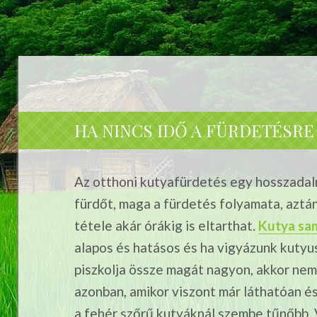
HA NINCS IDŐ A FÜRDETÉSRE
Az otthoni kutyafürdetés egy hosszadal
fürdőt, maga a fürdetés folyamata, aztán
tétele akár órákig is eltarthat.
Kutya sa
alapos és hatásos és ha vigyázunk kutyus
piszkolja össze magát nagyon, akkor nem 
azonban, amikor viszont már láthatóan é
a fehér szőrű kutyáknál szembe tűnőbb. V