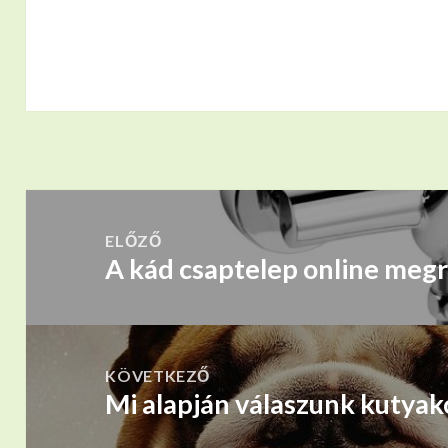
BEJEGYZÉS
NAVIGÁCIÓ
ELŐZŐ
A kád csaptelep online meg
Korábbi
bejegyzések:
KÖVETKEZŐ
Mi alapján válaszunk kutyako
Következő
bejegyzések: