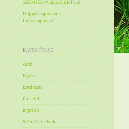
SZÉKHELY A LEGJOBBTÓL!
Hogyan napozzunk
biztonságosan?
KATEGÓRIÁK
Autó
Egyéb
Építkezés
Étel-Ital
Ingatlan
Számítástechnika