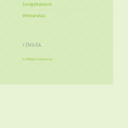
Szolgáltatások
Webáruház
CÍMKÉK
Csődbűncselekmény