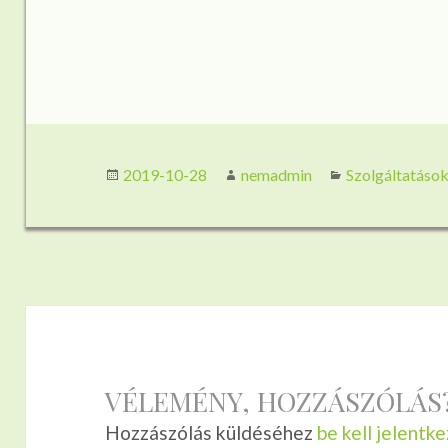
Közzétéve
Szerző
Kategória
2019-10-28
nemadmin
Szolgáltatáso
VÉLEMÉNY, HOZZÁSZÓLÁS
Hozzászólás küldéséhez
be kell jelentke