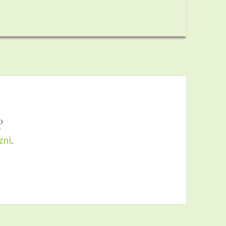
?
zni
.