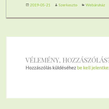
Közzétéve
Szerző
Kategória
2019-05-21
Szerkeszto
Webáruház
VÉLEMÉNY, HOZZÁSZÓLÁS
Hozzászólás küldéséhez
be kell jelentke