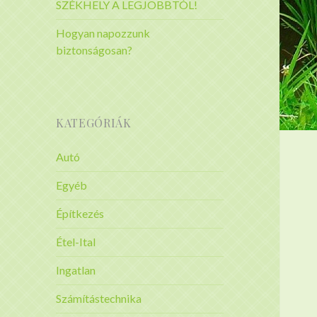
SZÉKHELY A LEGJOBBTÓL!
Hogyan napozzunk
biztonságosan?
KATEGÓRIÁK
Autó
Egyéb
Építkezés
Étel-Ital
Ingatlan
Számítástechnika