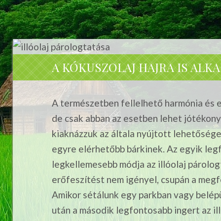
A KÓKUSZOLAJ HAJRA IS AL
A természetben fellelhető harmónia és 
de csak abban az esetben lehet jótékony 
kiaknázzuk az általa nyújtott lehetőség
egyre elérhetőbb bárkinek. Az egyik leg
legkellemesebb módja az illóolaj párolo
erőfeszítést nem igényel, csupán a meg
Amikor sétálunk egy parkban vagy belépü
után a második legfontosabb ingert az il