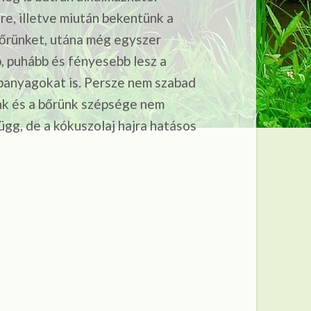
re, illetve miután bekentünk a
bőrünket, utána még egyszer
 puhább és fényesebb lesz a
ápanyagokat is. Persze nem szabad
nk és a bőrünk szépsége nem
ügg, de a kókuszolaj hajra hatásos