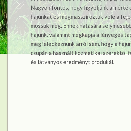
Nagyon fontos, hogy figyeljünk a mérték
hajunkat és megmasszíroztuk vele a fej
mossuk meg. Ennek hatására selymesebb,
hajunk, valamint megkapja a lényeges t
megfeledkeznünk arról sem, hogy a haju
csupán a használt kozmetikai szerektől f
és látványos eredményt produkál.