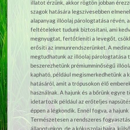
illatot érzünk, akkor rögtön jobban érez
szagok hatására legszívesebben elmene
alapanyag illóolaj párologtatása révén,
feltételeket tudunk biztosítani, ami ke
megnyugtat, fertőtleníti a levegőt, csö
erősíti az immunrendszerünket. A medina
megtudhatunk az illóolaj párologtatása 
beszerezhetünk prémiumminőségű illóol
kapható, például megismerkedhetünk a kó
hatásáról, amit a trópusokon élő embere
használnak. A hajunk és a bőrünk egyre 
idetartozik például az erőteljes napsüté
éppen a légkondik. Ennél fogva, a hajunk 
Természetesen a rendszeres fogyasztása
állapotunkon, de a kókuszolaj hajra, küls