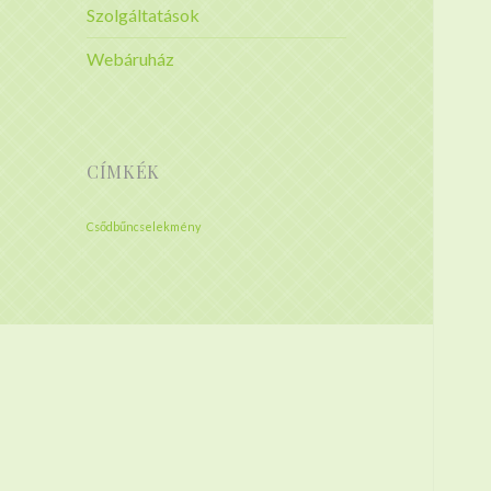
Szolgáltatások
Webáruház
CÍMKÉK
Csődbűncselekmény