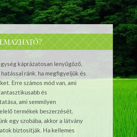
KALMAZHATÓ?
egység káprázatosan lenyűgöző,
hatással ránk, ha megfigyeljük és
eket. Erre számos mód van, ami
fantasztikusabb és
gtatása, ami semmilyen
felelő termékek beszerzését.
nk egy szobába, akkor a látvány
latok biztosítják. Ha kellemes