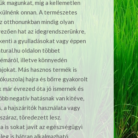
zük magunkat, míg a kellemetlen
külnénk onnan. A természetes
 az otthonunkban mindig olyan
dvezően hat az idegrendszerünkre,
kkenti a gyulladásokat vagy éppen
tural.hu oldalon többet
témáról, illetve könnyedén
ajokat.
Más hasznos termék is
kuszolaj hajra és bőrre gyakorolt
k már évrezed óta jó ismernek és
több negatív hatásnak van kitéve,
s, a hajszárítók használata vagy
száraz, töredezett lesz.
 is sokat javít az egészségügyi
őleg is bátran alkalmazható.