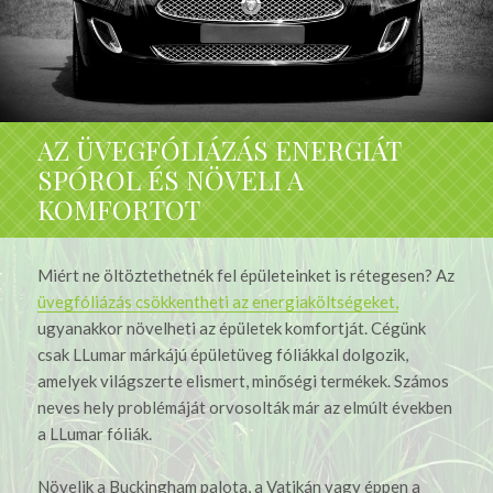
AZ ÜVEGFÓLIÁZÁS ENERGIÁT
SPÓROL ÉS NÖVELI A
KOMFORTOT
Miért ne öltöztethetnék fel épületeinket is rétegesen? Az
üvegfóliázás csökkentheti az energiaköltségeket,
ugyanakkor növelheti az épületek komfortját. Cégünk
csak LLumar márkájú épületüveg fóliákkal dolgozik,
amelyek világszerte elismert, minőségi termékek. Számos
neves hely problémáját orvosolták már az elmúlt években
a LLumar fóliák.
Növelik a Buckingham palota, a Vatikán vagy éppen a