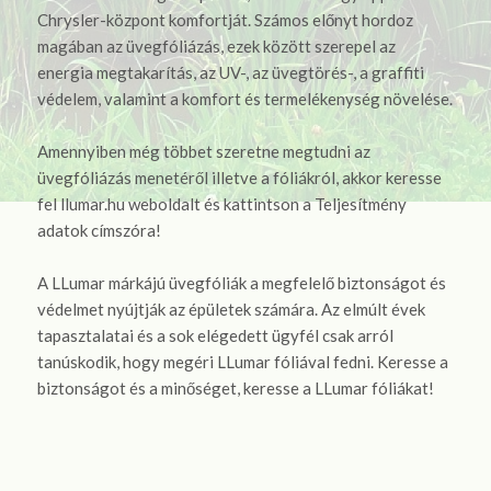
Chrysler-központ komfortját. Számos előnyt hordoz
magában az üvegfóliázás, ezek között szerepel az
energia megtakarítás, az UV-, az üvegtörés-, a graffiti
védelem, valamint a komfort és termelékenység növelése.
Amennyiben még többet szeretne megtudni az
üvegfóliázás menetéről illetve a fóliákról, akkor keresse
fel llumar.hu weboldalt és kattintson a Teljesítmény
adatok címszóra!
A LLumar márkájú üvegfóliák a megfelelő biztonságot és
védelmet nyújtják az épületek számára. Az elmúlt évek
tapasztalatai és a sok elégedett ügyfél csak arról
tanúskodik, hogy megéri LLumar fóliával fedni. Keresse a
biztonságot és a minőséget, keresse a LLumar fóliákat!