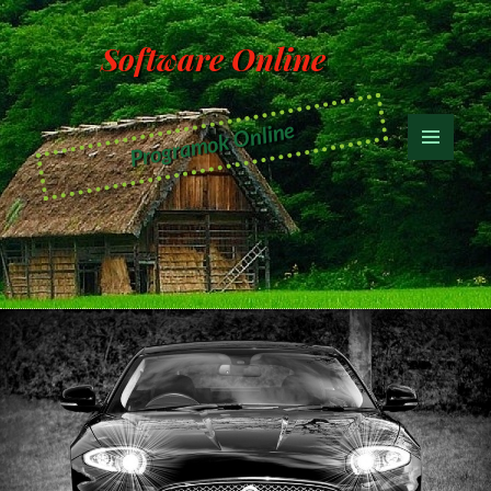
Software Online
Programok Online
MENÜ
ÉS
WIDGETEK